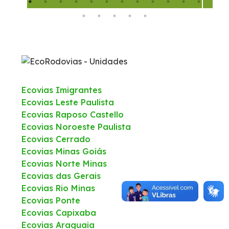
Política de Gestão Integrada
Atendimento
Ouvidoria
Ecovias Imigrantes
Ecovias Leste Paulista
Comercial
Ecovias Raposo Castello
Ecovias Noroeste Paulista
Fale Conosco
Ecovias Cerrado
Ecovias Minas Goiás
Ecovias Norte Minas
Fornecedores
Ecovias das Gerais
Ecovias Rio Minas
Dúvidas
Ecovias Ponte
Ecovias Capixaba
Trabalhe Conosco
Ecovias Araguaia