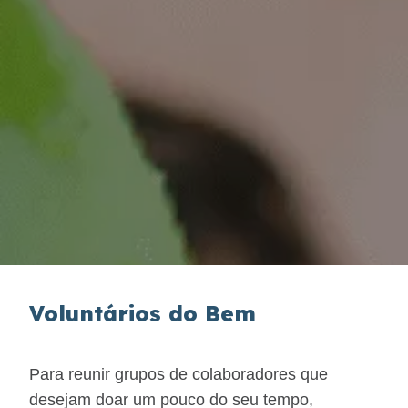
Tarifas de Pedágio
Inspeção de Tráfego
Guincho
Auxílio Mecânico
Socorro Médico
Bases Operacionais
Voluntários do Bem
0800 e Callbox
Para reunir grupos de colaboradores que
Cargas Especiais
desejam doar um pouco do seu tempo,