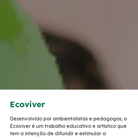
Tarifas de Pedágio
Inspeção de Tráfego
Guincho
Auxílio Mecânico
Socorro Médico
Bases Operacionais
Ecoviver
0800 e Callbox
Desenvolvido por ambientalistas e pedagogos, o
Ecoviver é um trabalho educativo e artístico que
Cargas Especiais
tem a intenção de difundir e estimular a