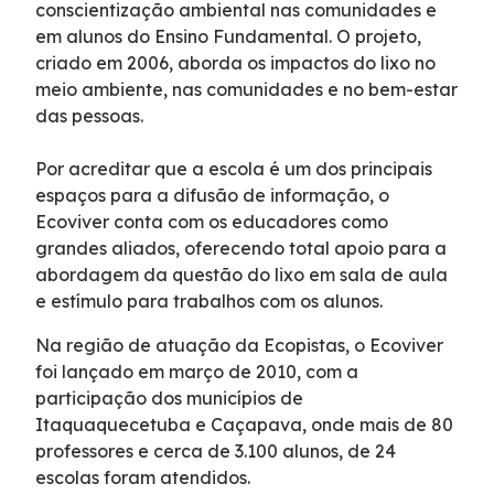
conscientização ambiental nas comunidades e
Faixa de Domínio
em alunos do Ensino Fundamental. O projeto,
criado em 2006, aborda os impactos do lixo no
meio ambiente, nas comunidades e no bem-estar
Links Úteis
das pessoas.
Carta ao Usuário
Por acreditar que a escola é um dos principais
espaços para a difusão de informação, o
Notícias
Ecoviver conta com os educadores como
grandes aliados, oferecendo total apoio para a
abordagem da questão do lixo em sala de aula
Sustentabilidade
e estímulo para trabalhos com os alunos.
Na região de atuação da Ecopistas, o Ecoviver
Compromissos Voluntários ESG
foi lançado em março de 2010, com a
participação dos municípios de
Agenda
Itaquaquecetuba e Caçapava, onde mais de 80
professores e cerca de 3.100 alunos, de 24
Projetos Socioambientais
escolas foram atendidos.