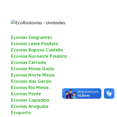
Política de Gestão Integrada
Atendimento
Ecovias Imigrantes
Ouvidoria
Ecovias Leste Paulista
Ecovias Raposo Castello
Comercial
Ecovias Noroeste Paulista
Ecovias Cerrado
Ecovias Minas Goiás
Fale Conosco
Ecovias Norte Minas
Ecovias das Gerais
Fornecedores
Ecovias Rio Minas
Ecovias Ponte
Dúvidas
Ecovias Capixaba
Ecovias Araguaia
Ecoporto
Trabalhe Conosco