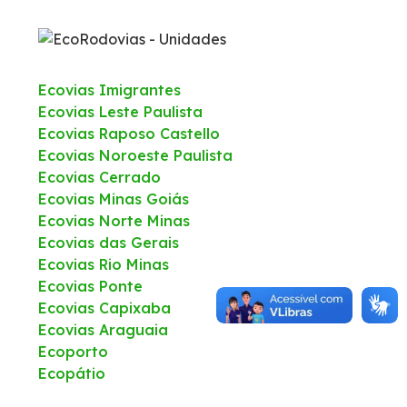
Política de Gestão Integrada
Atendimento
Ecovias Imigrantes
Ecovias Leste Paulista
Ecovias Raposo Castello
Ouvidoria
Ecovias Noroeste Paulista
Ecovias Cerrado
Comercial
Ecovias Minas Goiás
Ecovias Norte Minas
Fale Conosco
Ecovias das Gerais
Ecovias Rio Minas
Ecovias Ponte
Fornecedores
Ecovias Capixaba
Ecovias Araguaia
Dúvidas
Ecoporto
Ecopátio
Trabalhe Conosco