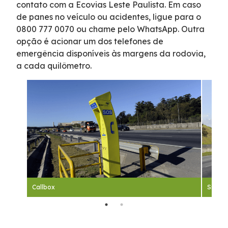
contato com a Ecovias Leste Paulista. Em caso
Faixa de Domínio
de panes no veículo ou acidentes, ligue para o
0800 777 0070 ou chame pelo WhatsApp. Outra
opção é acionar um dos telefones de
Links Úteis
emergência disponíveis às margens da rodovia,
a cada quilômetro.
Carta ao Usuário
Notícias
Sustentabilidade
Compromissos Voluntários ESG
Callbox
Sinali
Agenda
Projetos Socioambientais