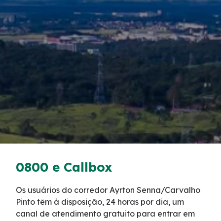
Tarifas de Pedágio
Inspeção de Tráfego
Guincho
Auxílio Mecânico
Socorro Médico
Bases Operacionais
0800 e Callbox
0800 e Callbox
Os usuários do corredor Ayrton Senna/Carvalho
Pinto têm à disposição, 24 horas por dia, um
Cargas Especiais
canal de atendimento gratuito para entrar em