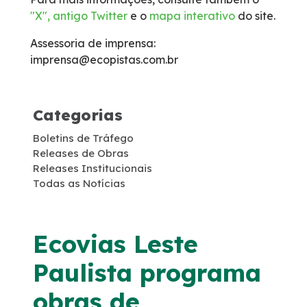
"X", antigo Twitter
e o
mapa interativo
do site.
Faixa de Domínio
Assessoria de imprensa:
Links Úteis
imprensa@ecopistas.com.br
Carta ao Usuário
Categorias
Notícias
Boletins de Tráfego
Releases de Obras
Releases Institucionais
Sustentabilidade
Todas as Notícias
Compromissos Voluntários ESG
Ecovias Leste
Agenda
Paulista programa
Projetos Socioambientais
obras de