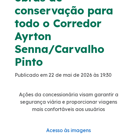
conservação para
Política de Gestão Integrada
todo o Corredor
Atendimento
Ayrton
Senna/Carvalho
Ouvidoria
Pinto
Comercial
Publicado em 22 de mai de 2026 às 19:30
Fale Conosco
Ações da concessionária visam garantir a
Fornecedores
segurança viária e proporcionar viagens
mais confortáveis aos usuários
Dúvidas
Acesso às imagens
Trabalhe Conosco