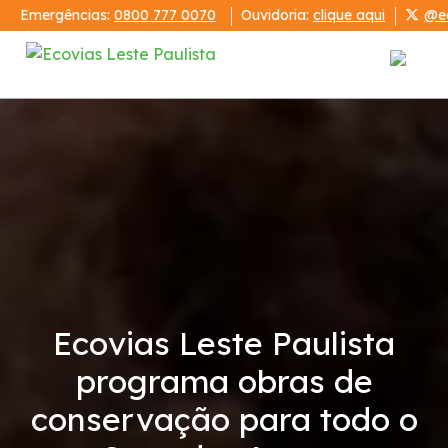
Emergências:
0800 777 0070
Ouvidoria:
clique aqui
@ec
Institucional
Corredor Ayrton Senna / Carvalho Pinto
Demonstrações Financeiras
Código de Conduta
Ecovias Leste Paulista
Condições da Via
programa obras de
conservação para todo o
Serviços