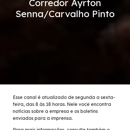
Corredor Ayrton
Tarifas de Pedágio
Senna/Carvalho Pinto
Inspeção de Tráfego
Guincho
Auxílio Mecânico
Socorro Médico
Bases Operacionais
Esse canal é atualizado de segunda a sexta-
feira, das 8 às 18 horas. Nele você encontra
0800 e Callbox
notícias sobre a empresa e os boletins
enviados para a imprensa.
Cargas Especiais
Para mais informações, consulte também o