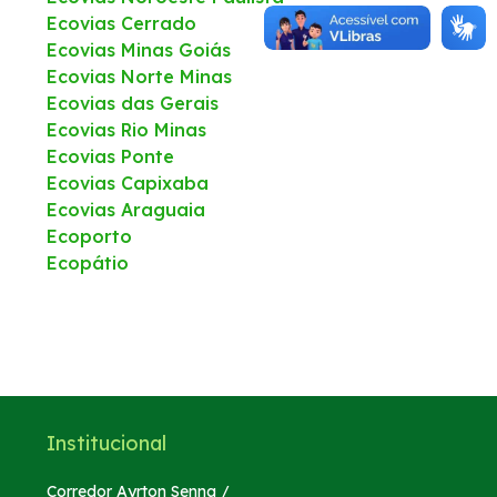
Ecovias Cerrado
Ecovias Minas Goiás
WhatsApp
Ecovias Norte Minas
Ecovias das Gerais
Ecovias Rio Minas
Ecovias Ponte
Ecovias Capixaba
Ecovias Araguaia
Ecoporto
Ecopátio
Institucional
Corredor Ayrton Senna /