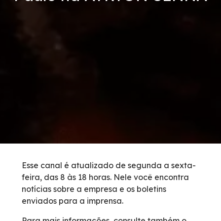
Tarifas de Pedágio
Inspeção de Tráfego
Guincho
Auxílio Mecânico
Socorro Médico
Bases Operacionais
Esse canal é atualizado de segunda a sexta-
feira, das 8 às 18 horas. Nele você encontra
0800 e Callbox
notícias sobre a empresa e os boletins
enviados para a imprensa.
Cargas Especiais
Para mais informações, consulte também o