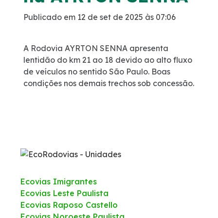
Publicado em 12 de set de 2025 às 07:06
Política de Gestão Integrada
Atendimento
A Rodovia AYRTON SENNA apresenta
lentidão do km 21 ao 18 devido ao alto fluxo
de veículos no sentido São Paulo. Boas
Ouvidoria
condições nos demais trechos sob concessão.
Comercial
Fale Conosco
Fornecedores
Ecovias Imigrantes
Dúvidas
Ecovias Leste Paulista
Ecovias Raposo Castello
Trabalhe Conosco
Ecovias Noroeste Paulista