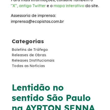
"X", antigo Twitter
e o
mapa interativo
do site.
Faixa de Domínio
Assessoria de imprensa:
Links Úteis
imprensa@ecopistas.com.br
Carta ao Usuário
Categorias
Notícias
Boletins de Tráfego
Releases de Obras
Releases Institucionais
Sustentabilidade
Todas as Notícias
Compromissos Voluntários ESG
Lentidão no
Agenda
sentido São Paulo
Projetos Socioambientais
na AYRTON SENNA