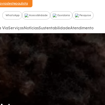
oviaslestepaulista
WhatsApp
Acessiblidade
Ouvidoria
Pesquise
a Via
Serviços
Notícias
Sustentabilidade
Atendimento