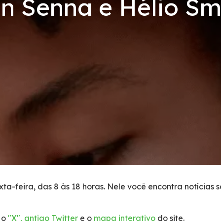
n Senna e Hélio Sm
ta-feira, das 8 às 18 horas. Nele você encontra notícias 
 o
"X", antigo Twitter
e o
mapa interativo
do site.