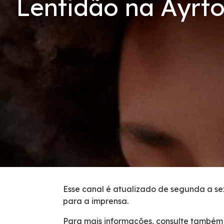
Lentidão na Ayrto
Serviços
Tarifas de Pedágio
Inspeção de Tráfego
Guincho
Auxílio Mecânico
Socorro Médico
Bases Operacionais
Esse canal é atualizado de segunda a sex
para a imprensa.
0800 e Callbox
Para mais informações, consulte também