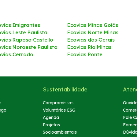
ovias Imigrantes
Ecovias Minas Goiás
vias Leste Paulista
Ecovias Norte Minas
ovias Raposo Castello
Ecovias das Gerais
ovias Noroeste Paulista
Ecovias Rio Minas
ovias Cerrado
Ecovias Ponte
Sustentabilidade
Aten
o
Compromissos
Ouvido
ego
Voluntários ESG
Comerc
Agenda
Fale C
Projetos
Forne
Socioambientais
Dúvid