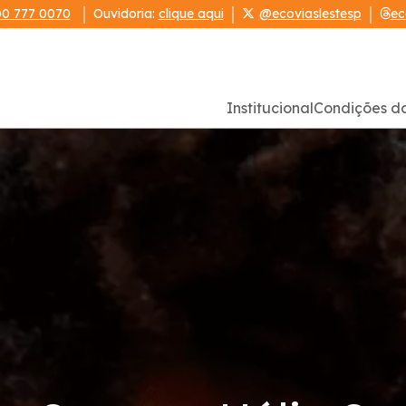
0 777 0070
Ouvidoria:
clique aqui
@ecoviaslestesp
ec
Institucional
Condições d