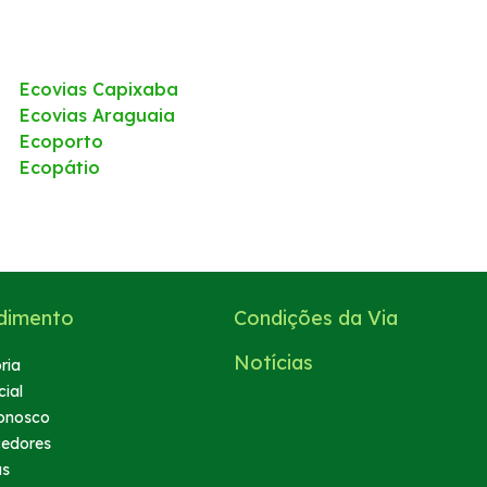
Ecovias Capixaba
Ecovias Araguaia
Ecoporto
Ecopátio
dimento
Condições da Via
Notícias
ria
ial
onosco
cedores
as