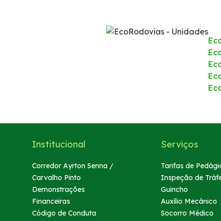
Projetos Socioambientais
Política de Gestão Integrada
Ec
Eco
Ec
Atendimento
Ec
Ec
Ouvidoria
Comercial
Institucional
Serviços
Fale Conosco
Corredor Ayrton Senna /
Tarifas de Pedági
Carvalho Pinto
Inspeção de Tráf
Fornecedores
Demonstrações
Guincho
Financeiras
Auxílio Mecânico
Dúvidas
Código de Conduta
Socorro Médico