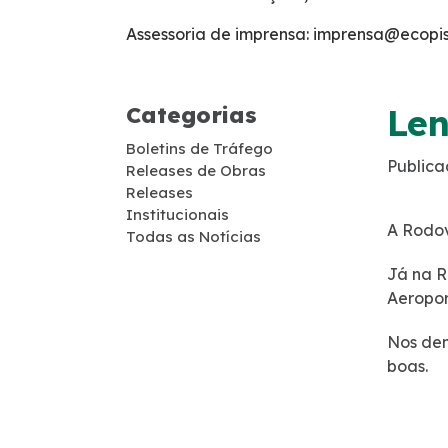
Cargas Especiais
Assessoria de imprensa: imprensa@ecopis
Faixa de Domínio
Categorias
Len
Links Úteis
Boletins de Tráfego
Publica
Releases de Obras
Carta ao Usuário
Releases
Institucionais
A Rodov
Todas as Notícias
Notícias
Já na R
Aeropor
Sustentabilidade
Nos dem
Compromissos Voluntários ESG
boas.
Agenda