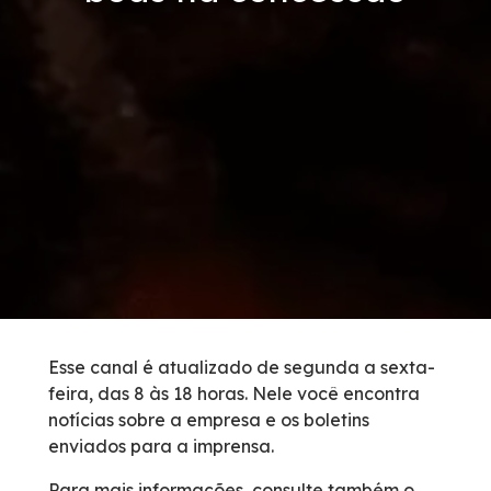
Tarifas de Pedágio
Inspeção de Tráfego
Guincho
Auxílio Mecânico
Socorro Médico
Bases Operacionais
Esse canal é atualizado de segunda a sexta-
feira, das 8 às 18 horas. Nele você encontra
0800 e Callbox
notícias sobre a empresa e os boletins
enviados para a imprensa.
Cargas Especiais
Para mais informações, consulte também o