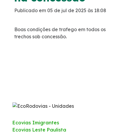
Publicado em 05 de jul de 2025 às 18:08
Política de Gestão Integrada
Atendimento
Boas condições de trafego em todos os
trechos sob concessão.
Ouvidoria
Comercial
Fale Conosco
Fornecedores
Dúvidas
Ecovias Imigrantes
Trabalhe Conosco
Ecovias Leste Paulista