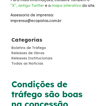
"X", antigo Twitter
e o
mapa interativo
do site.
Faixa de Domínio
Assessoria de imprensa:
Links Úteis
imprensa@ecopistas.com.br
Carta ao Usuário
Categorias
Notícias
Boletins de Tráfego
Releases de Obras
Releases Institucionais
Sustentabilidade
Todas as Notícias
Compromissos Voluntários ESG
Condições de
Agenda
tráfego são boas
Projetos Socioambientais
na concessão