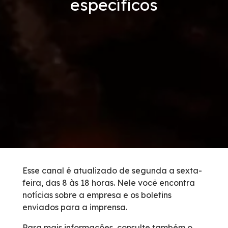
específicos
Tarifas de Pedágio
Inspeção de Tráfego
Guincho
Auxílio Mecânico
Socorro Médico
Bases Operacionais
Esse canal é atualizado de segunda a sexta-
feira, das 8 às 18 horas. Nele você encontra
0800 e Callbox
notícias sobre a empresa e os boletins
enviados para a imprensa.
Cargas Especiais
Para mais informações, consulte também o