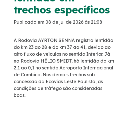
trechos específicos
Política de Gestão Integrada
Publicado em 08 de jul de 2026 às 21:08
Atendimento
A Rodovia AYRTON SENNA registra lentidão
Ouvidoria
do km 23 ao 28 e do km 37 ao 41, devido ao
alto fluxo de veículos no sentido Interior. Já
Comercial
na Rodovia HÉLIO SMIDT, há lentidão do km
2,1 ao 0,1 no sentido Aeroporto Internacional
de Cumbica. Nos demais trechos sob
Fale Conosco
concessão da Ecovias Leste Paulista, as
condições de tráfego são consideradas
Fornecedores
boas.
Dúvidas
Trabalhe Conosco