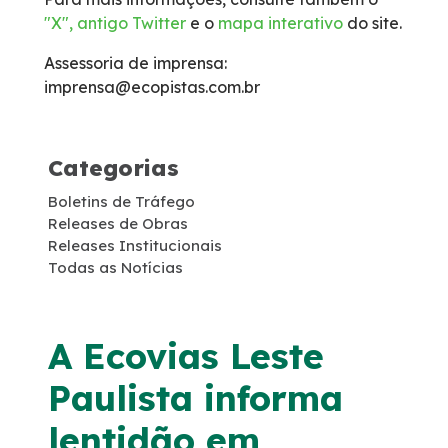
"X", antigo Twitter
e o
mapa interativo
do site.
Faixa de Domínio
Assessoria de imprensa:
Links Úteis
imprensa@ecopistas.com.br
Carta ao Usuário
Categorias
Notícias
Boletins de Tráfego
Releases de Obras
Releases Institucionais
Sustentabilidade
Todas as Notícias
Compromissos Voluntários ESG
A Ecovias Leste
Agenda
Paulista informa
Projetos Socioambientais
lentidão em