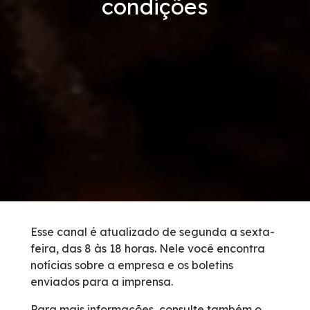
condições
Tarifas de Pedágio
Inspeção de Tráfego
Guincho
Auxílio Mecânico
Socorro Médico
Bases Operacionais
Esse canal é atualizado de segunda a sexta-
feira, das 8 às 18 horas. Nele você encontra
0800 e Callbox
notícias sobre a empresa e os boletins
enviados para a imprensa.
Cargas Especiais
Para mais informações, consulte também o