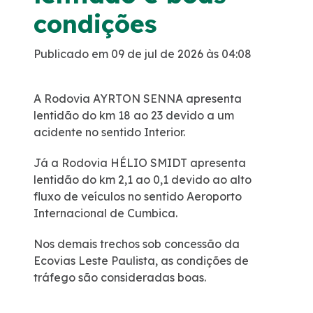
condições
Política de Gestão Integrada
Publicado em 09 de jul de 2026 às 04:08
Atendimento
A Rodovia AYRTON SENNA apresenta
Ouvidoria
lentidão do km 18 ao 23 devido a um
acidente no sentido Interior.
Comercial
Já a Rodovia HÉLIO SMIDT apresenta
lentidão do km 2,1 ao 0,1 devido ao alto
Fale Conosco
fluxo de veículos no sentido Aeroporto
Internacional de Cumbica.
Fornecedores
Nos demais trechos sob concessão da
Ecovias Leste Paulista, as condições de
Dúvidas
tráfego são consideradas boas.
Trabalhe Conosco