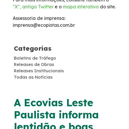
"X", antigo Twitter
e o
mapa interativo
do site.
Faixa de Domínio
Assessoria de imprensa:
Links Úteis
imprensa@ecopistas.com.br
Carta ao Usuário
Categorias
Notícias
Boletins de Tráfego
Releases de Obras
Releases Institucionais
Sustentabilidade
Todas as Notícias
Compromissos Voluntários ESG
A Ecovias Leste
Agenda
Paulista informa
Projetos Socioambientais
lentidão e boas