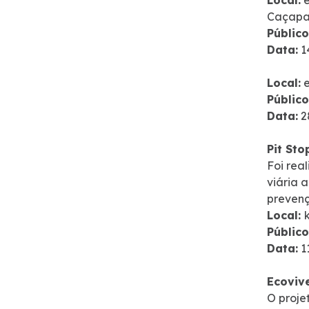
Local:
e
Caçapa
Trabalhe Conosco
Público
Data:
1
WhatsApp
Local:
e
Público
Data:
2
Pit Sto
Foi rea
viária 
prevenç
Local:
Público
Data:
1
Ecoviv
O proje