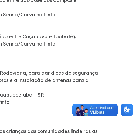
gião entre São José dos Campos e
on Senna/Carvalho Pinto
gião entre Caçapava e Taubaté).
on Senna/Carvalho Pinto
ar Rodoviária, para dar dicas de segurança
motos e a instalação de antenas para a
quaquecetuba – SP.
into
as crianças das comunidades lindeiras as