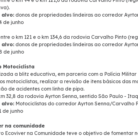
ntre o km 94 e o km 121,6 da rodovia Carvalho Pinto (re
va).
 alvo:
donos de propriedades lindeiras ao corredor Ayrt
4 de junho
ntre o km 121 e o km 134,6 da rodovia Carvalho Pinto (re
 alvo:
donos de propriedades lindeiras ao corredor Ayrt
8 de junho
p Motociclista
lizada a blitz educativa, em parceria com a Polícia Milit
aos motociclistas, realizar a revisão de itens básicos das 
ão de acidentes com linha de pipa.
km 32,8 da rodovia Ayrton Senna, sentido São Paulo - Ita
 alvo:
Motociclistas do corredor Ayrton Senna/Carvalho P
1 de junho
er na comunidade
to Ecoviver na Comunidade teve o objetivo de fomentar n