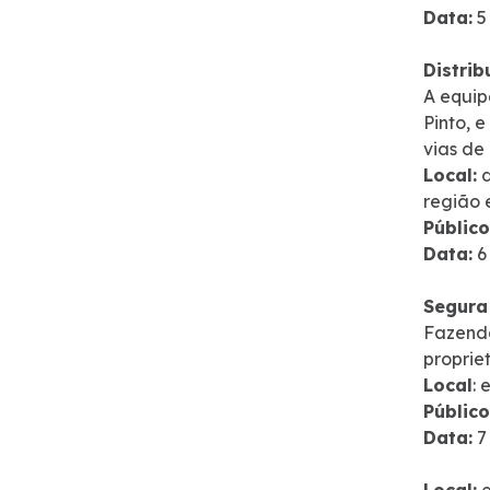
Data:
5
Projetos Socioambientais
Distrib
Política de Gestão Integrada
A equip
Pinto, 
vias de
Atendimento
Local:
d
região 
Ouvidoria
Público
Data:
6
Comercial
Segura
Fazenda
Fale Conosco
proprie
Local
: 
Fornecedores
Público
Data:
7
Dúvidas