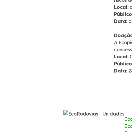
riscos 
Local:
a
Público
Data:
d
Doação
A Ecopi
concess
Local:
C
Público
Data:
2
Ec
Eco