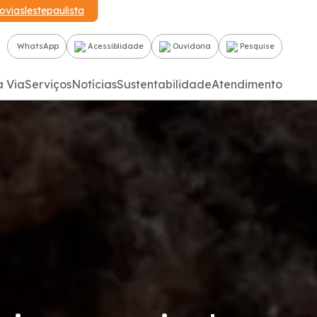
oviaslestepaulista
WhatsApp
Acessiblidade
Ouvidoria
Pesquise
a Via
Serviços
Notícias
Sustentabilidade
Atendimento