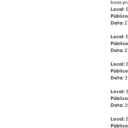
boas pr
Local:
E
Público
Data:
2
Local
:
Público
Data:
2
Local:
E
Público
Data:
2
Local:
Público
Data:
2
Local:
E
Público