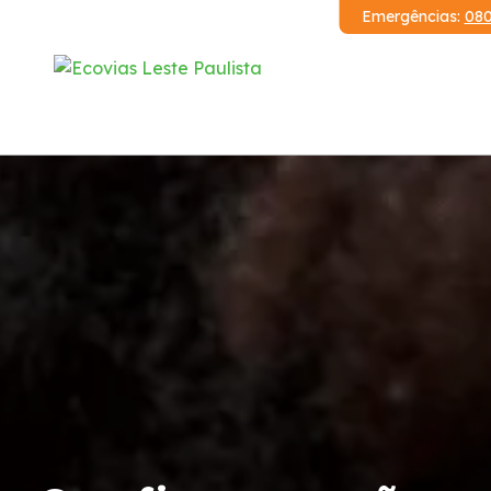
Emergências:
080
Institucional
Corredor Ayrton Senna / Carvalho Pinto
Demonstrações Financeiras
Código de Conduta
Condições da Via