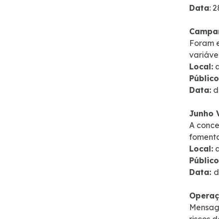
Data
: 
Campan
Foram 
variávei
Local:
a
Público
Data:
d
Junho 
A conce
fomenta
Local:
a
Público
Data:
d
Operaç
Mensage