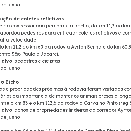
 de junho
uição de coletes refletivos
e da concessionária percorreu o trecho, do km 11,2 ao k
e abordou pedestres para entregar coletes refletivos e con
 alta velocidade.
o km 11,2 ao km 60 da rodovia Ayrton Senna e do km 60,3
entre São Paulo e Jacareí.
 alvo
: pedestres e ciclistas
 de junho
 o Bicho
s e propriedades próximas à rodovia foram visitadas com 
tários da importância de manter os animais presos e longe
entre o km 83 e o km 112,6 da rodovia Carvalho Pinto (re
 alvo
: donos de propriedades lindeiras ao corredor Ayrt
 de junho