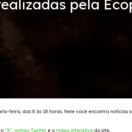
realizadas pela Eco
ta-feira, das 8 às 18 horas. Nele você encontra notícias 
 o
"X", antigo Twitter
e o
mapa interativo
do site.