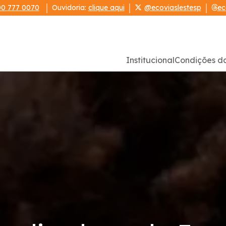
0 777 0070
Ouvidoria:
clique aqui
@ecoviaslestesp
ec
Institucional
Condições d