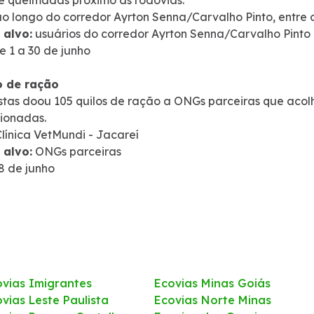
de queimadas próximo às rodovias.
o longo do corredor Ayrton Senna/Carvalho Pinto, entre 
 alvo:
usuários do corredor Ayrton Senna/Carvalho Pinto
e 1 a 30 de junho
 de ração
stas doou 105 quilos de ração a ONGs parceiras que aco
ionadas.
línica VetMundi - Jacareí
 alvo:
ONGs parceiras
8 de junho
ovias Imigrantes
Ecovias Minas Goiás
vias Leste Paulista
Ecovias Norte Minas