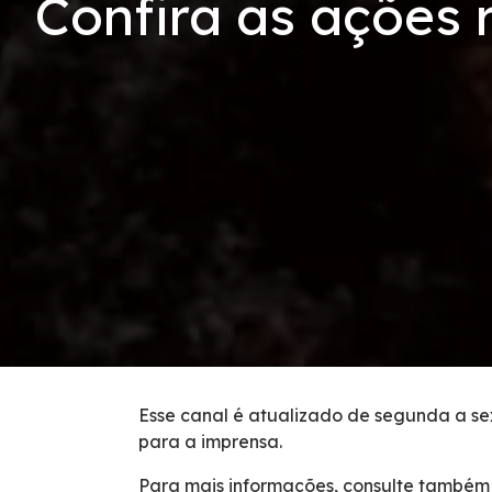
Confira as ações 
Serviços
Tarifas de Pedágio
Inspeção de Tráfego
Guincho
Auxílio Mecânico
Socorro Médico
Bases Operacionais
Esse canal é atualizado de segunda a sex
para a imprensa.
0800 e Callbox
Para mais informações, consulte também