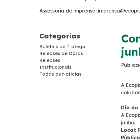
Cargas Especiais
Assessoria de imprensa: imprensa@ecopis
Faixa de Domínio
Categorias
Con
Links Úteis
Boletins de Tráfego
jun
Releases de Obras
Carta ao Usuário
Releases
Publica
Institucionais
Todas as Notícias
Notícias
A Ecopi
colabor
Sustentabilidade
Dia do
Compromissos Voluntários ESG
A Ecopi
junho.
Agenda
Local:
P
Público